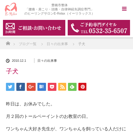
豊橋市整体
「腰痛・肩こり・頭痛・自律神経失調症専門」
のヒーリングサロンE-Relax（イーリラックス）
ホーム
ブログ一覧
日々の出来事
子犬
2010.12.1
日々の出来事
子犬
昨日は、お休みでした。
月２回のトールペーイントのお教室の日。
ワンちゃん大好き先生が、ワンちゃんを飼っている人だけに