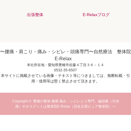
出張整体
E-Relaxブログ
〜腰痛・肩こり・痛み・シビレ・頭痛専門〜自然療法 整体院
E-Relax
本社所在地：愛知県豊橋市佐藤４丁目３６－１４
0532-35-6507
本サイトに掲載させている画像・テキスト等につきましては、無断転載・引
用・借用等は堅く禁止させて頂きます。
Copyright ©
豊橋の整体 腰痛 痛み・シビレとり専門。偏頭痛（片頭
痛）やオスグットは整体院E-Relax（旧名古屋ピュア整体院）へ