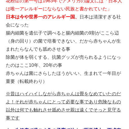
花粉症の第一号は1963年でアメリカの論文には「日本人
は唯一アレルギーにならない民族と書かれていた」
日本は今や世界一のアレルギー国、
日本は清潔すぎる社
会になった
腸内細菌を遺伝子で調べると腸内細菌の9割がここら辺
（身の回り）
の菌で培養できない、だから赤ちゃんが生
まれたらなんでも舐めさせる事
除菌が体を弱くする、抗菌グッズが売られるようになっ
たのはここ10年、20年の事
赤ちゃんは菌にさらしたほうがいい、生まれて一年目が
重要（転載終わり）
※昔はハイハイしながら赤ちゃんは畳をなめていたのだ
よ！それが赤ちゃんにとって必要な事であり危険なもの
以外は何でも触れさせ舐めさせ親は遠くでそっと見守る
事です