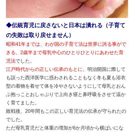
◆伝統育児に戻さないと日本は潰れる（子育て
の失敗は取り戻せません）
昭和41年までは、わが国の子育て法は世界に誇る事がで
きる、2歳半まで母乳中心のひとりひとりにあわせた育
児法
でした。
江戸時代からの正しい伝承のもとに
、明治開国に際して
も誤った西洋医学に惑わされることもなく冬も夏も浴衣
型の着物を着せて体を冷やさないようにして母乳とおん
ぶ抱っことおしゃぶりで上向き寝と鼻呼吸をさせて温か
く育てました。
敗戦後、20年間もこの正しい育児法の伝承が守られたの
でした。
ただ母乳育児だと体重の増加が6か月頃から横ばいにな