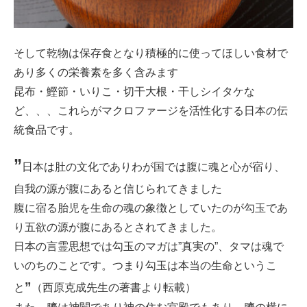
そして乾物は保存食となり積極的に使ってほしい食材で
あり多くの栄養素を多く含みます
昆布・鰹節・いりこ・切干大根・干しシイタケな
ど、、、これらがマクロファージを活性化する日本の伝
統食品です。
”
日本は肚の文化でありわが国では腹に魂と心が宿り、
自我の源が腹にあると信じられてきました
腹に宿る胎児を生命の魂の象徴としていたのが勾玉であ
り五欲の源が腹にあるとされてきました。
日本の言霊思想では勾玉のマガは”真実の”、タマは魂で
いのちのことです。つまり勾玉は本当の生命というこ
”
と
（西原克成先生の著書より転載）