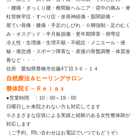
・腰痛・ぎっくり腰・椎間板ヘルニア・背中の痛み・脊
柱管狭窄症・すべり症・坐骨神経痛・股関節痛・
尾てい骨痛・膝痛・手足のしびれ・Ｏ脚強制・足のむく
み・オスグッド・半月板損傷・更年期障害・側弯症
冷え性・生理痛・生理不順・不眠症・メニエール・便
秘・倦怠感・スポーツ障害な・産後の骨盤調整・体質改
善など・・・
住所 愛知県豊橋市佐藤4丁目３６－１４
自然療法＆ヒーリングサロン
整体院Ｅ－Ｒｅｌａｘ
●営業時間 ：10：00～19：00
日曜日しか来院されない方も対応してます
※さまざまな症状による実績と経験のある女性整体師が
対応します
（ご予約、問い合わせはお電話でいつでもどうぞ）