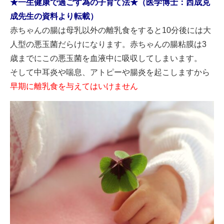
★一生健康で過ごす為の子育て法★
（医学博士：西成克
成先生の資料より転載）
赤ちゃんの腸は母乳以外の離乳食をすると10分後には大
人型の悪玉菌だらけになります。赤ちゃんの腸粘膜は3
歳までにこの悪玉菌を血液中に吸収してしまいます。
そして中耳炎や喘息、アトピーや腸炎を起こしますから
早期に離乳食を与えてはいけません