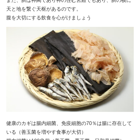
また、臍は神闕であり神の住む宮殿でもあり、臍の横に
天と地を繋ぐ天枢があるのです。
腹を大切にする飲食を心がけましょう
健康のカギは腸内細菌、免疫細胞の70％は腸に存在して
いる（善玉菌を増やす食事が大切）