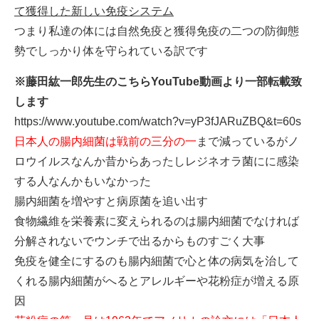
て獲得した新しい免疫システム
つまり私達の体には自然免疫と獲得免疫の二つの防御態
勢でしっかり体を守られている訳です
※藤田紘一郎先生のこちらYouTube動画より一部転載致
します
https://www.youtube.com/watch?v=yP3fJARuZBQ&t=60s
日本人の腸内細菌は戦前の三分の一
まで減っているがノ
ロウイルスなんか昔からあったしレジネオラ菌にに感染
する人なんかもいなかった
腸内細菌を増やすと病原菌を追い出す
食物繊維を栄養素に変えられるのは腸内細菌でなければ
分解されないでウンチで出るからものすごく大事
免疫を健全にするのも腸内細菌で心と体の病気を治して
くれる腸内細菌がへるとアレルギーや花粉症が増える原
因