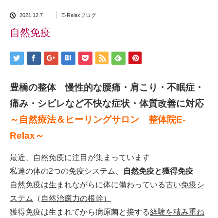
2021.12.7
E-Relaxブログ
自然免疫
豊橋の整体 慢性的な腰痛・肩こり・不眠症・
痛み・シビレなど不快な症状・体質改善に対応
～自然療法＆ヒーリングサロン 整体院E-
Relax～
最近、自然免疫に注目が集まっています
私達の体の2つの免疫システム、
自然免疫と獲得免疫
自然免疫は生まれながらに体に備わっている
古い免疫シ
ステム
（
自然治癒力の根幹）
獲得免疫は生まれてから病原菌と接する
経験を積み重ね