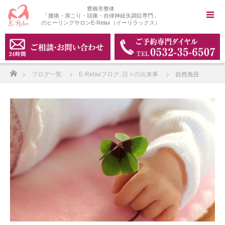
豊橋市整体
「腰痛・肩こり・頭痛・自律神経失調症専門」
のヒーリングサロンE-Relax（イーリラックス）
ホーム
ブログ一覧
E-Relaxブログ
,
日々の出来事
自然免疫