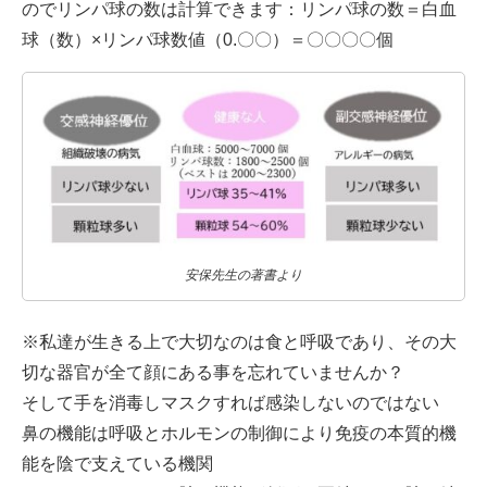
ので
リンパ球の数は計算できます：リンパ球の数＝白血
球（数）×リンパ球数値（0.〇〇）＝〇〇〇〇個
安保先生の著書より
※私達が生きる上で大切なのは食と呼吸であり、その大
切な器官が全て顔にある事を忘れていませんか？
そして手を消毒しマスクすれば感染しないのではない
鼻の機能は呼吸とホルモンの制御により免疫の本質的機
能を陰で支えている機関