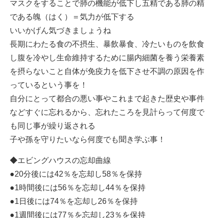
マスクをすることで肺の機能が低下し五精である肺の精
である魄（はく）＝気力が低下する
いいかげん気づきましょうね
長期にわたる食の不摂生、暴飲暴食、冷たいものを飲食
し腹を冷やし生命維持するために腸内細菌を養う栄養素
を摂らないこと自体が免疫力を低下させ不調の原因を作
っているという事を！
自分にとって都合の悪い事やこれまで起きた歴史や事件
などすぐに忘れるから、忘れたころを見計らって何度で
も同じ事が繰り返される
子や孫を守りたいなら何度でも聞き学ぶ事！
◆エビングハウスの忘却曲線
●20分後には42％を忘却し58％を保持
●1時間後には56％を忘却し44％を保持
●1日後には74％を忘却し26％を保持
●1週間後には77％を忘却し23％を保持