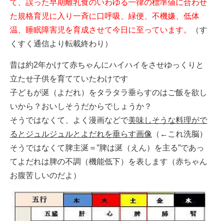
て、誤った早期離乳食のいわゆる一律の標準値に合わせ
た規格育児に入り一斉に口呼吸、緑便、不機嫌、低体
温、睡眠障害児を育成させて今日に至っています。
（す
くすく通信より転載終わり）
昔は約2年かけて赤ちゃんにハイハイをさせゆっくりと
立たせ子供を育てていたわけです
子どもが涎（よだれ）をタラタラ垂らすのはご飯を欲し
いから？おいしそうだからでしょうか？
そうではなくて、よく漫画などで
美味しそうな料理がで
るとジュルジュルとよだれを垂らす画像
（←これ洗脳）
そうではなくて脾主涎＝”脾は涎（えん）を主る”であっ
てよだれは脾の不調（機能低下）を表します（赤ちゃん
お腹苦しいのだよ）