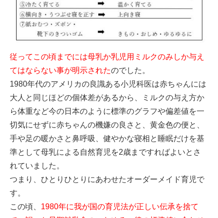
従ってこの頃までには母乳か乳児用ミルクのみしか与え
てはならない事が明示された
のでした。
1980年代のアメリカの良識ある小児科医は赤ちゃんには
大人と同じほどの個体差があるから、ミルクの与え方か
ら体重など今の日本のように標準のグラフや偏差値を一
切気にせずに赤ちゃんの機嫌の良さと、黄金色の便と、
手や足の暖かさと鼻呼吸、健やかな
寝相と睡眠だけを基
準として母乳による自然育児を2歳まですればよいとさ
れていました。
つまり、ひとりひとりにあわせたオーダーメイド育児で
す。
この頃、
1980年に我が国の育児法が正しい伝承を捨て