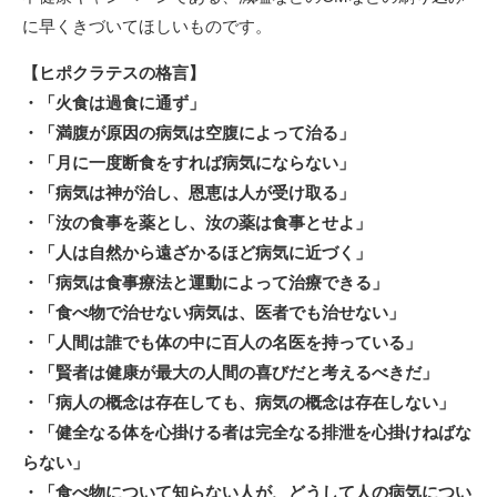
に早くきづいてほしいものです。
【ヒポクラテスの格言】
・「火食は過食に通ず」
・「満腹が原因の病気は空腹によって治る」
・「月に一度断食をすれば病気にならない」
・「病気は神が治し、恩恵は人が受け取る」
・「汝の食事を薬とし、汝の薬は食事とせよ」
・「人は自然から遠ざかるほど病気に近づく」
・「病気は食事療法と運動によって治療できる」
・「食べ物で治せない病気は、医者でも治せない」
・「人間は誰でも体の中に百人の名医を持っている」
・「賢者は健康が最大の人間の喜びだと考えるべきだ」
・「病人の概念は存在しても、病気の概念は存在しない」
・「健全なる体を心掛ける者は完全なる排泄を心掛けねばな
らない」
・「食べ物について知らない人が、どうして人の病気につい