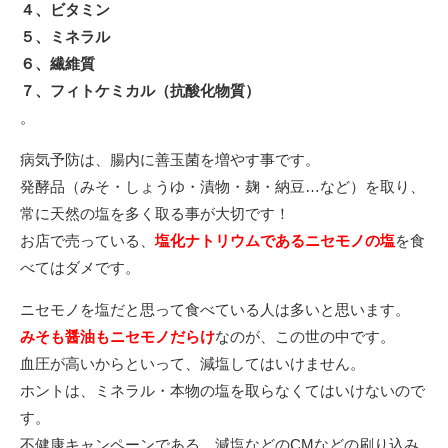
４、ビタミン
５、ミネラル
６、繊維質
７、フィトケミカル（抗酸化物質）
。
病気予防は、腸内に善玉菌を増やす事です。
発酵品（みそ・しょうゆ・漬物・麹・納豆…など）を取り、
常に天然の塩を多く取る事が大切です！
お店で売っている、
塩化ナトリウムであるニセモノの塩
を食
べてはダメです。
ニセモノを塩だと思って食べている人は多いと思います。
みそも醤油もニセモノだら
け
なのが、この世の中です。
血圧が高いからといって、減塩してはいけません。
ホントは、ミネラル・本物の塩を取らなくてはいけないので
す。
不健康キャンペーンである、減塩などのCMなどの刷り込み